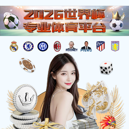
立即注册
kaiyun官网
带您畅享全球体
育盛事
专业平台，数据精准，
高清直播
覆盖热门体育项
目。
聚焦足球、篮球、电竞等赛事，
每日内容实时更
新
。
极速访问
下载APP